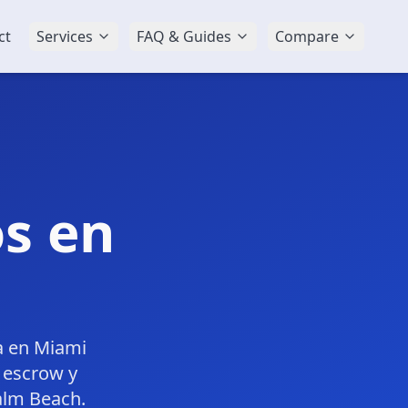
ct
Services
FAQ & Guides
Compare
s en
a en Miami
, escrow y
alm Beach.