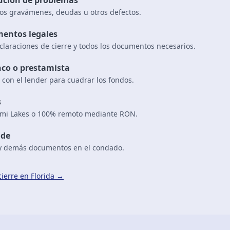
lución de problemas
os gravámenes, deudas u otros defectos.
mentos legales
claraciones de cierre y todos los documentos necesarios.
co o prestamista
con el lender para cuadrar los fondos.
s
iami Lakes o 100% remoto mediante RON.
ade
 y demás documentos en el condado.
ierre en Florida →