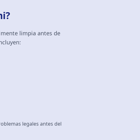
i?
almente limpia antes de
ncluyen:
roblemas legales antes del