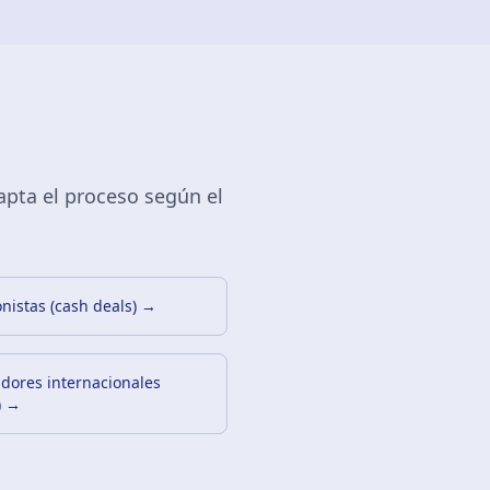
apta el proceso según el
onistas (cash deals)
→
ores internacionales
)
→